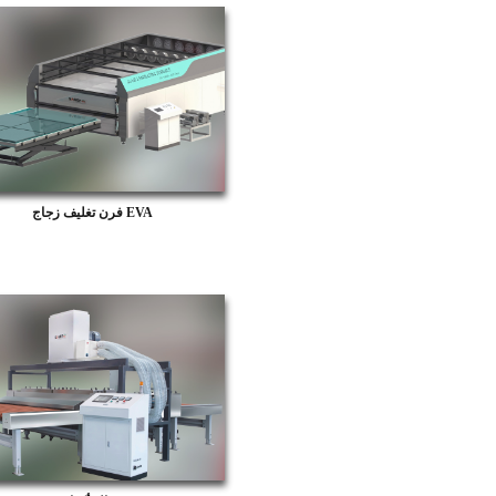
فرن تغليف زجاج EVA