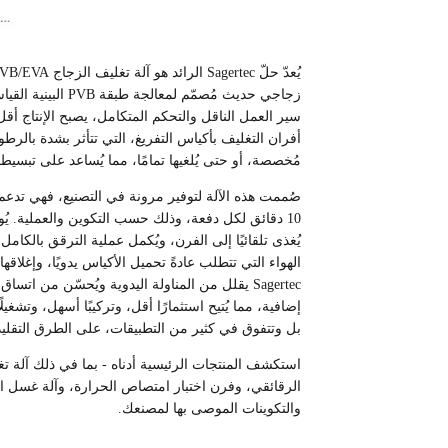
سير العمل الناقل والتحكم المتكامل، يصبح الإنتاج أقل 
أفران التغليف بأكياس التفريغ، التي تتأثر بشدة بالرطو
مُخصصة، أو حتى يُلغيها تمامًا، مما يُساعد على تبسي
صُممت هذه الآلة لتوفير مرونة في التصنيع، فهي تدعم
10 دقائق لكل دفعة، وذلك حسب التكوين والعملية. ي
يُغذى تلقائيًا إلى الفرن، ويُكمل عملية الترقق بالكام
الهواء التي تتطلب عادةً تحميل الأكياس يدويًا، وإغلا
Sagertec يقلل من المناولة اليدوية ويُحسّن من ا
إضافية، مما يُتيح استثمارًا أقل، وتركيبًا أسهل، وتشغي
بل وتتفوق في كثير من التطبيقات، على الطرق التقليد
الرقائقي، وفرن اختبار امتصاص الحرارة، وآلة غسل الز
والتكوينات الموصى بها لمصنعك.