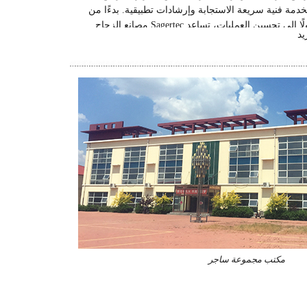
مة فنية سريعة الاستجابة وإرشادات تطبيقية. بدءًا من
اختيار المعدات وصولًا إلى تحسين العمليات، تساعد Sagertec مصانع الزجاج
قليل الاعتماد على العمالة، وإنتاج زجاج رقائقي بجودة
عمارية، والسلامة، والديكور.
مكتب مجموعة ساجر