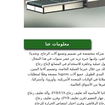
معلومات عنا
Sagertec هي شركة متخصصة في تصميم وتصنيع آلات الزجاج، وتحديدًا
ئقي، ولديها خبرة تزيد عن عشر سنوات في هذا المجال.
ل عملية وجاهزة للاستخدام في المصانع لإنتاج زجاج
لك من خلال خبرتنا العملية الخاصة، وتصميم آلاتنا المتين،
وأدائنا الموثوق على المدى الطويل. جميع آلات Sagertec مصنعة وفقًا لمتطلبات
لائنا في الولايات المتحدة الأمريكية، وأوروبا، وأستراليا،
غيرها من الأسواق العالمية.
تشمل محفظة منتجاتنا الأساسية آلة تغليف زجاج PVB/EVA، وآلة تغليف زجاج
PVB بدون استخدام جهاز التعقيم (فرن تغليف PVB)، وفرن تغليف زجاج
الزجاج الرقائقي، وفرن اختبار امتصاص الحرارة للزجاج