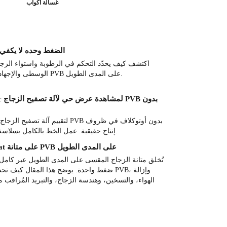
غسالة أكواب
متانة الزجاج المصفح PVB: الضغط وحده لا يكفي
اكتشف كيف يحدّد التحكم في الرطوبة واستواء الزجاج 
الوسطى والإجهاد المتبقي متانة الزجاج المصفح PVB على المدى الطويل.
إنتاج حقيقية. عمل الخط بالكامل بسلاسة مع أتمتة عالية وجودة موثوقة.
كيف يؤثر خط الزجاج laminat على متانة PVB على المدى الطويل
تُخلق متانة الزجاج المقسى على المدى الطويل عبر كامل
ضغط واحدة. يوضح هذا المقال كيف تحدد عملية 
الهواء، والتسخين، وهندسة الزجاج، والتبريد المُراقب م