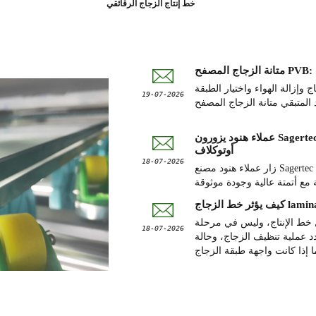
خط إنتاج الزجاج الرقائقي
وإزالة الهواء واختيار الطبقة
19-07-2026
عملاء هنود يزورون Sagertec لمشاهدة عرض حي لآلة تصفيح الزجاج PVB بدون
أوتوكلاف
18-07-2026
زار عملاء هنود مصنع Sagertec لتقييم آلة تصفيح الزجاج PVB بدون أوتوكلاف في ظروف
 خط الإنتاج، وليس في مرحلة
18-07-2026
تنظيف الزجاج، وحالة PVB، وإزالة
ا إذا كانت واجهة طبقة الزجاج
تبقى مستقرة بعد الإنتاج.