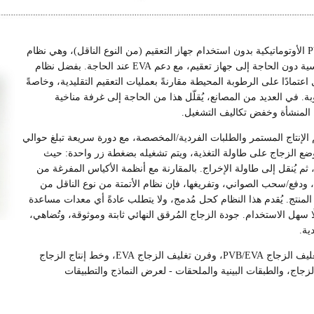
يُعدّ حلّ Sagertec الرائد هو آلة تغليف الزجاج PVB/EVA الأوتوماتيكية بدون استخدام جهاز التعقيم (من النوع الناقل)، وهي نظام
زجاجي حديث مُصمّم لمعالجة طبقة PVB البينية القياسية دون الحاجة إلى جهاز تعقيم، مع دعم EVA عند الحاجة. بفضل نظام
اعتمادًا على الرطوبة المحيطة مقارنةً بعمليات التعقيم التقليدية، وخاصةً
بة. في العديد من المصانع، يُقلّل هذا من الحاجة إلى غرفة مناخية
ط المنشأة وخفض تكاليف التشغيل.
 الإنتاج المستمر والطلبات الفردية/المخصصة، مع دورة سريعة تبلغ حوالي
ُوضع الزجاج على طاولة التغذية، ويتم تشغيله بضغطة زر واحدة: حيث
ل، ثم يُنقل إلى طاولة الإخراج. بالمقارنة مع أنظمة الأكياس المفرغة من
قها، ودفع/سحب الصواني، وتفريغها، فإن نظام الأتمتة من نوع الناقل من
تساق المنتج. يُقدم هذا النظام كحل مُدمج، ولا يتطلب عادةً أي معدات مساعدة
لًا سهل الاستخدام. جودة الزجاج المُرقق النهائي ثابتة وموثوقة، وتُضاهي،
ية.
استكشف المنتجات الرئيسية أدناه - بما في ذلك آلة تغليف الزجاج PVB/EVA، وفرن تغليف الزجاج EVA، وخط إنتاج الزجاج
جاج، والطبقات البينية والملحقات - لعرض النماذج والتطبيقات