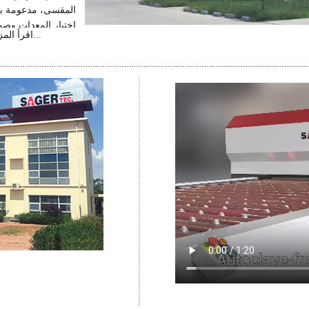
المقسى، مدعومة بخد
اقرأ المزيد...
على رفع الكفاءة، وت
متسقة للتطبيقات الم